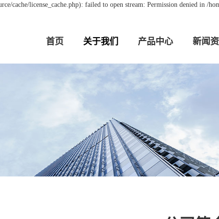
e/cache/license_cache.php): failed to open stream: Permission denied in /h
首页
关于我们
产品中心
新闻资