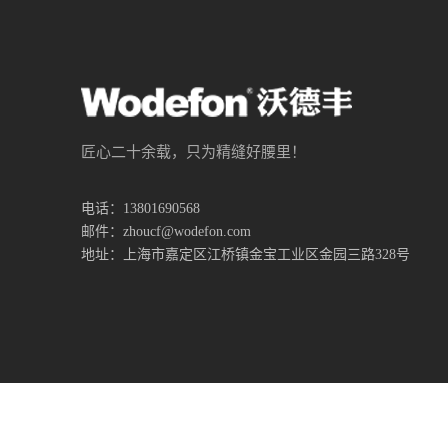
匠心二十余载，只为精缝好腰里！
电话：13801690568
邮件：zhoucf@wodefon.com
地址：上海市嘉定区江桥镇金宝工业区金园三路328号