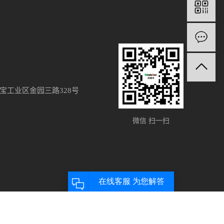
宝工业区金园三路328号
微信 扫一扫