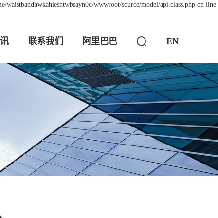
ome/waistbandhwkahiesntwbsayn0d/wwwroot/source/model/api.class.php on line
讯
联系我们
阿里巴巴
EN