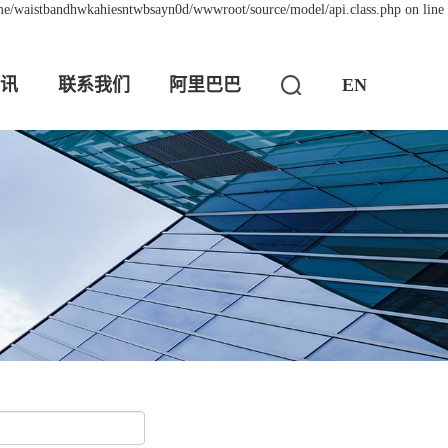
ome/waistbandhwkahiesntwbsayn0d/wwwroot/source/model/api.class.php on line
讯
联系我们
阿里巴巴
EN