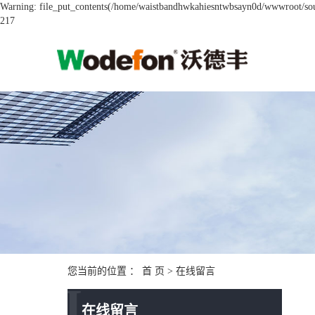
Warning: file_put_contents(/home/waistbandhwkahiesntwbsayn0d/wwwroot/sourc
217
您当前的位置 ：
首 页
> 在线留言
I
在线留言