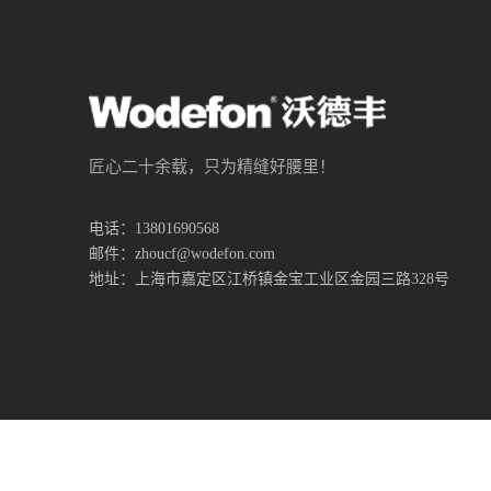
匠心二十余载，只为精缝好腰里！
电话：13801690568
邮件：zhoucf@wodefon.com
地址：上海市嘉定区江桥镇金宝工业区金园三路328号