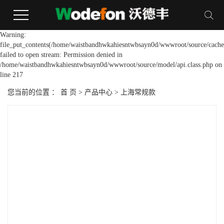
Warning:
file_put_contents(/home/waistbandhwkahiesntwbsayn0d/wwwroot/source/cache/
failed to open stream: Permission denied in
/home/waistbandhwkahiesntwbsayn0d/wwwroot/source/model/api.class.php on
line 217
您当前的位置 ：
首 页
>
产品中心
>
上海常规款