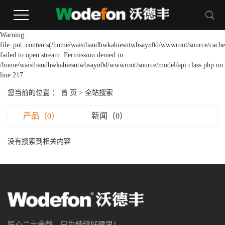
Warning:
file_put_contents(/home/waistbandhwkahiesntwbsayn0d/wwwroot/source/cache/
failed to open stream: Permission denied in
/home/waistbandhwkahiesntwbsayn0d/wwwroot/source/model/api.class.php on
line 217
您当前的位置 ：
首 页
> 全站搜索
产品（0）
新闻（0）
没有搜索到相关内容
匠心二十余载，只为精缝好腰里！